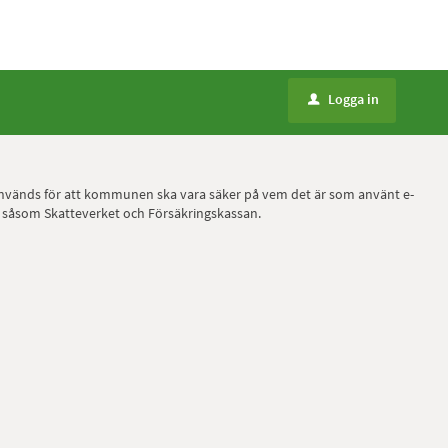
Logga in
u
ID, används för att kommunen ska vara säker på vem det är som använt e-
r, såsom Skatteverket och Försäkringskassan.