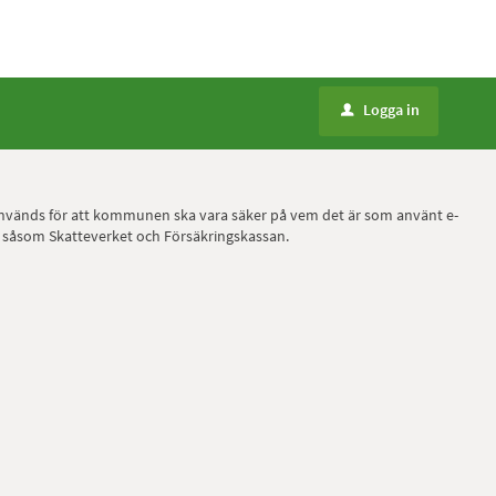
Logga in
u
ID, används för att kommunen ska vara säker på vem det är som använt e-
r, såsom Skatteverket och Försäkringskassan.