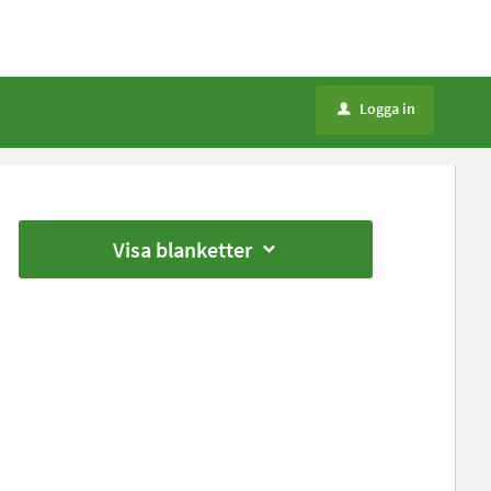
Logga in
u
Visa blanketter