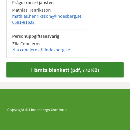
Frågor om e-tjänsten
Mathias Henriksson
mathias.henriksson@lindesberg.se
0581-81622
Personuppgiftsansvarig
Zila Conejeros
zila.conejeros@lindesberg.se
Hämta blankett
(pdf, 772 KB)
Copyright © Lindesbergs kommun