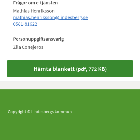
Frågor om e-tjänsten
Mathias Henriksson
mathias.henriksson@lindesberg.se
0581-81622
Personuppgiftsansvarig
Zila Conejeros
Hämta blankett
(pdf, 772 KB)
Copyright © Lindesbergs kommun